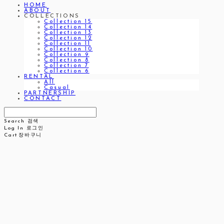
HOME
ABOUT
COLLECTIONS
Collection 15
Collection 14
Collection 13
Collection 12
Collection 11
Collection 10
Collection 9
Collection 8
Collection 7
Collection 6
RENTAL
All
Casual
PARTNERSHIP
CONTACT
Search
검색
Log In
로그인
Cart
장바구니