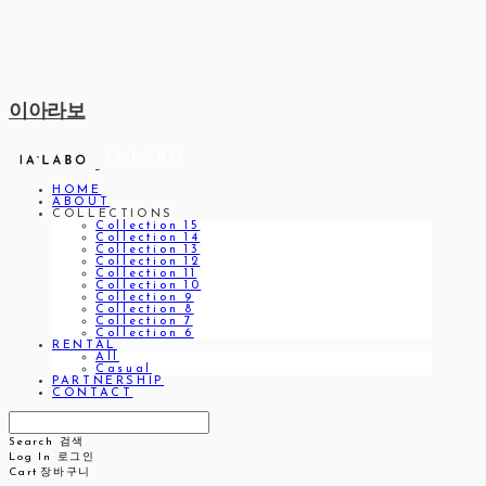
이아라보
HOME
ABOUT
COLLECTIONS
Collection 15
Collection 14
Collection 13
Collection 12
Collection 11
Collection 10
Collection 9
Collection 8
Collection 7
Collection 6
RENTAL
All
Casual
PARTNERSHIP
CONTACT
Search
검색
Log In
로그인
Cart
장바구니